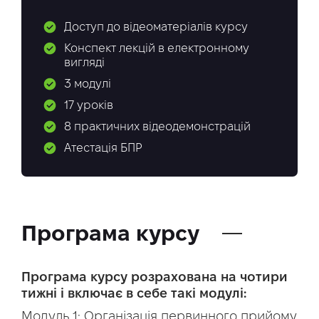
Доступ до відеоматеріалів курсу
Конспект лекцій в електронному
вигляді
3 модулі
17 уроків
8 практичних відеодемонстрацій
Атестація БПР
Програма курсу
Програма курсу розрахована на чотири
тижні і включає в себе такі модулі:
Модуль 1: Організація первинного прийому