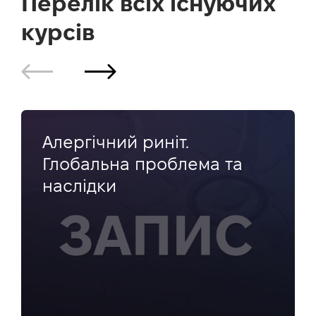
Перелік всіх існуючих
курсів
Алергічний риніт.
Глобальна проблема та
наслідки