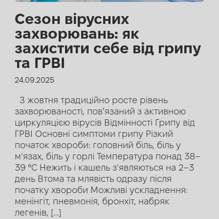
Сезон вірусних
захворювань: як
захистити себе від грипу
та ГРВІ
24.09.2025
З жовтня традиційно росте рівень
захворюваності, повʼязаний з активною
циркуляцією вірусів Відмінності Грипу від
ГРВІ Основні симптоми грипу Різкий
початок хвороби: головний біль, біль у
м’язах, біль у горлі Температура понад 38–
39 °C Нежить і кашель з’являються на 2–3
день Втома та млявість одразу після
початку хвороби Можливі ускладнення:
менінгіт, пневмонія, бронхіт, набряк
легенів, […]