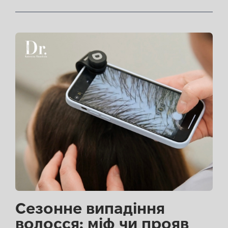
Сезонне випадіння
волосся: міф чи прояв