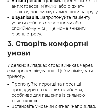
Антистресові іграшки.
Предмети, як-от
антистресові м’ячики або фіджет-
іграшки, допоможуть зменшити напругу.
Візуалізація.
Запропонуйте пацієнту
уявити себе в комфортному або
спокійному місці. Це може знизити
рівень стресу.
3. Створіть комфортні
умови
У деяких випадках страх виникає через
сам процес лікування. Щоб мінімізувати
тривогу:
Пропонуйте коротші та простіші
процедури на перших прийомах,
особливо для пацієнтів із сильною
тривожністю.
Встановіть умовний сигнал (наприклад,