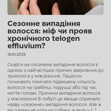
Сезонне випадіння
волосся: міф чи прояв
хронічного telogen
effluvium?
19.10.2025
Скарги на посилене випадіння волосся є
однією з найчастіших причин звернення до
трихолога у міжсезоння. Пацієнти
починають помічати підвищену кількість
волосся на гребінці, подушці або під час
миття голови. Причини випадіння волосся
у міжсезоння В побуті це явище отримало
назву «сезонне» випадіння волосся. Але ж
ми з вами не коти чи собаки, в яких у […]