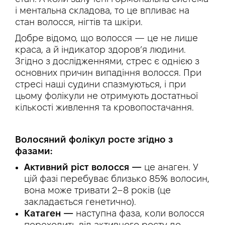
і ментальна складова, то це впливає на
стан волосся, нігтів та шкіри.
Добре відомо, що волосся — це не лише
краса, а й індикатор здоров’я людини.
Згідно з дослідженнями, стрес є однією з
основних причин випадіння волосся. При
стресі наші судини спазмуються, і при
цьому фолікули не отримують достатньої
кількості живлення та кровопостачання.
Волосяний фолікул росте згідно з
фазами:
Активний ріст волосся —
це анаген. У
цій фазі перебуває близько 85% волосин,
вона може тривати 2–8 років (це
закладається генетично).
Катаген —
наступна фаза, коли волосся
переходить від активного росту до