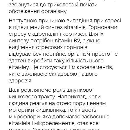
звернутися до трихолога й почати
обстеження організму.
Наступною причиною випадіння при стресі
є підвищений синтез вітамінів. Гормонами
стресу є адреналін і кортизол. Для їх
синтезу потрібен вітамін В2, а якщо
виділення стресових гормонів
відбувається постійно, організм просто не
здатен виробити таку кількість цього
вітаміну. Це стосується і мікроелементів,
які є важливою складовою нашого
здоров’я.
Далі розглянемо роль шлунково-
кишкового тракту. Наприклад, коли
людина реагує на стрес порушенням
моторики кишківника, то кількість
мікрофлори, яка допомагає засвоєнню
вітамінів і мікроелементів, стає все
меншою. Звідси сухість шкіри, лупа,