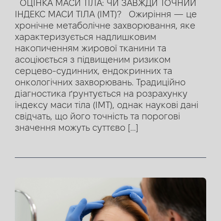
ОЦІНКА МАСИ ТІЛА: ЧИ ЗАВЖДИ ТОЧНИЙ
ІНДЕКС МАСИ ТІЛА (IМТ)? Ожиріння — це
хронічне метаболічне захворювання, яке
характеризується надлишковим
накопиченням жирової тканини та
асоціюється з підвищеним ризиком
серцево-судинних, ендокринних та
онкологічних захворювань. Традиційно
діагностика ґрунтується на розрахунку
індексу маси тіла (ІМТ), однак наукові дані
свідчать, що його точність та порогові
значення можуть суттєво […]