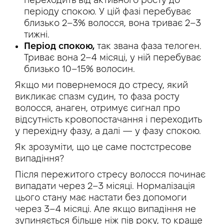
періоду спокою. У цій фазі перебуває
близько 2–3% волосся, вона триває 2–3
тижні.
Період спокою,
так звана фаза телоген.
Триває вона 2–4 місяці, у ній перебуває
близько 10–15% волосин.
Якщо ми повернемося до стресу, який
викликає спазм судин, то фаза росту
волосся, анаген, отримує сигнал про
відсутність кровопостачання і переходить
у перехідну фазу, а далі — у фазу спокою.
Як зрозуміти, що це саме постстресове
випадіння?
Після пережитого стресу волосся починає
випадати через 2–3 місяці. Нормалізація
цього стану має настати без допомоги
через 3–4 місяці. Але якщо випадіння не
зупиняється більше ніж пів року, то краще