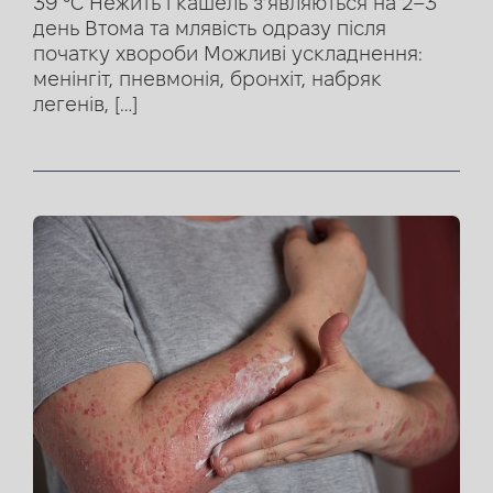
39 °C Нежить і кашель з’являються на 2–3
день Втома та млявість одразу після
початку хвороби Можливі ускладнення:
менінгіт, пневмонія, бронхіт, набряк
легенів, […]