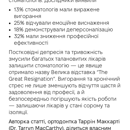
стоматологів. Дослідники виявили
13% стоматологів мали виражене
вигорання
25% відчували емоційне виснаження
18% демонстрували деперсоналізацію
32% мали зниження професійної
ефективності
Постковідні депресія та тривожність
змусили багатьох талановитих лікарів
залишити стоматологію — це явище
отримало назву Велика відставка “The
Great Resignation”. Вигорання та хронічний
стрес не лише зменшують відчуття щастя й
задоволення від професії, а й
безпосередньо погіршують якість роботи
— залишаючи лікарів у стані сорому та
ізоляції.
Авторка статті, ортодонтка Таррін Маккарті
(
Dr. Tarryn MacCarthy
), ділиться власним