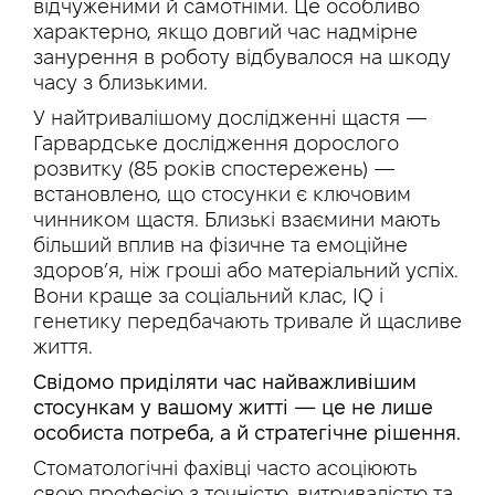
відчуженими й самотніми. Це особливо
характерно, якщо довгий час надмірне
занурення в роботу відбувалося на шкоду
часу з близькими.
У найтривалішому дослідженні щастя —
Гарвардське дослідження дорослого
розвитку (85 років спостережень) —
встановлено, що стосунки є ключовим
чинником щастя. Близькі взаємини мають
більший вплив на фізичне та емоційне
здоров’я, ніж гроші або матеріальний успіх.
Вони краще за соціальний клас, IQ і
генетику передбачають тривале й щасливе
життя.
Свідомо приділяти час найважливішим
стосункам у вашому житті — це не лише
особиста потреба, а й стратегічне рішення.
Стоматологічні фахівці часто асоціюють
свою професію з точністю, витривалістю та