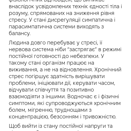
внаслідок усвідомлених технік єдності тіла і
розуму, спрямованих на зниження рівня
стресу. У стані дисрегуляції симпатична і
парасимпатична системи виходять з
балансу.
Людина довго перебуває у стресі, її
нервова система ніби “застрягає” в режимі
постійної готовності до небезпеки. У
такому стані організм працює на
виживання, а не на відновлення. Хронічний
стрес погіршує здатність вирішувати
проблеми, ініціювати дії, керувати часом,
відчувати співчуття та позитивно
взаємодіяти з іншими. Водночас є і фізичні
симптоми, які супроводжуються хронічним
болем, мігренню, труднощами з
концентрацією, безсонням і тривожністю.
Щоб вийти із стану постійної напруги та