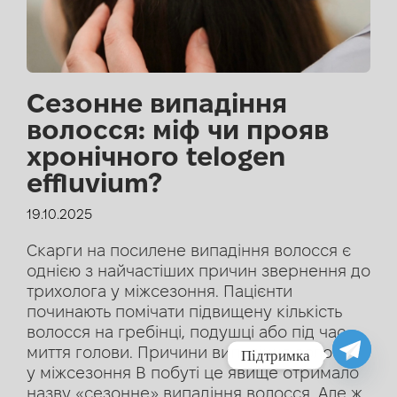
Сезонне випадіння
волосся: міф чи прояв
хронічного telogen
effluvium?
19.10.2025
Скарги на посилене випадіння волосся є
однією з найчастіших причин звернення до
трихолога у міжсезоння. Пацієнти
починають помічати підвищену кількість
волосся на гребінці, подушці або під час
миття голови. Причини випадіння волосся
Підтримка
у міжсезоння В побуті це явище отримало
назву «сезонне» випадіння волосся. Але ж