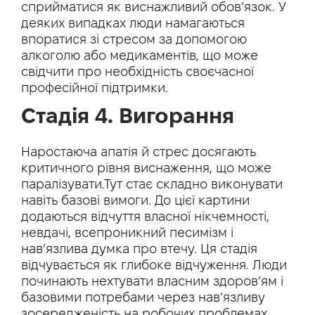
сприйматися як виснажливий обов’язок. У
деяких випадках люди намагаються
впоратися зі стресом за допомогою
алкоголю або медикаментів, що може
свідчити про необхідність своєчасної
професійної підтримки.
Стадія 4. Вигорання
Наростаюча апатія й стрес досягають
критичного рівня виснаження, що може
паралізувати.Тут стає складно виконувати
навіть базові вимоги. До цієї картини
додаються відчуття власної нікчемності,
невдачі, всепроникний песимізм і
нав’язлива думка про втечу. Ця стадія
відчувається як глибоке відчуження. Люди
починають нехтувати власним здоров’ям і
базовими потребами через нав’язливу
зосередженість на робочих проблемах.